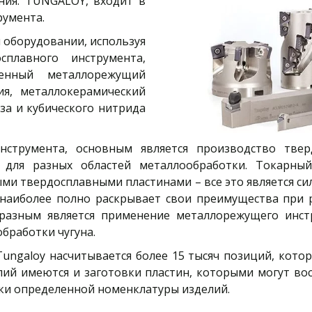
ения. TUNGALOY, входит в
румента.
оборудовании, используя
сплавного инструмента,
енный металлорежущий
я, металлокерамический
за и кубического нитрида
нструмента, основным является производство тве
х для разных областей металлообработки. Токарны
ными твердосплавными пластинами – все это является 
иболее полно раскрывает свои преимущества при р
бразным является применение металлорежущего инс
обработки чугуна.
ungaloy насчитывается более 15 тысяч позиций, кото
ий имеются и заготовки пластин, которыми могут вос
ки определенной номенклатуры изделий.