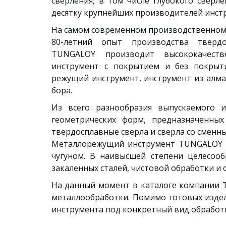
сверления, в том числе глубокого сверл
десятку крупнейших производителей инст
На самом современном производственном 
80-летний опыт производства твердо
TUNGALOY производит высококачеств
инструмент с покрытием и без покрыти
режущий инструмент, инструмент из алма
бора.
Из всего разнообразия выпускаемого и
геометрических форм, предназначенны
твердосплавные сверла и сверла со смен
Металлорежущий инструмент TUNGALOY на
чугуном. В наивысшей степени целесоо
закаленных сталей, чистовой обработки и 
На данный момент в каталоге компании T
металлообработки. Помимо готовых издел
инструмента под конкретный вид обработ