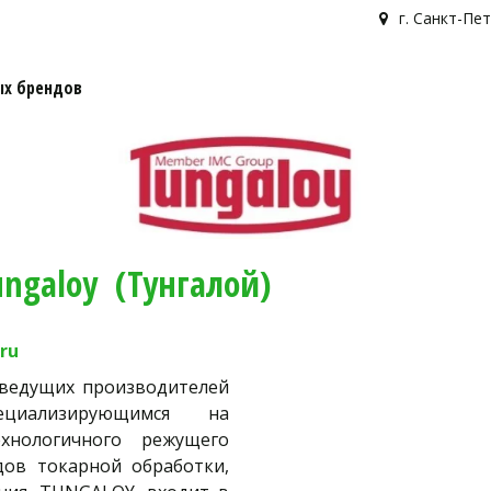
г. Санкт-Пет
х брендов
ngaloy  (Тунгалой)
ru
 ведущих производителей
ециализирующимся на
хнологичного режущего
дов токарной обработки,